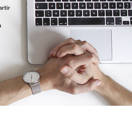
rtir
n