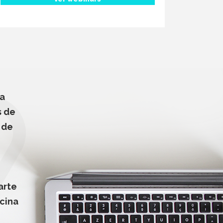
na
s de
 de
arte
cina