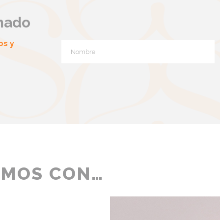
mado
os y
AMOS CON…