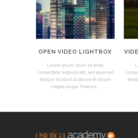
OPEN VIDEO LIGHTBOX
VID
Lorem ipsum dolor sit amet,
L
consectetur adipisici elit, sed eiusmod
consec
tempor incidunt ut labore et dolore
tempo
magna aliqua. Vivamus...