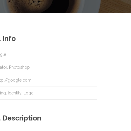
 Info
gle
trator, Photoshop
ttp://google.com
ing
,
Identity
,
Logo
 Description