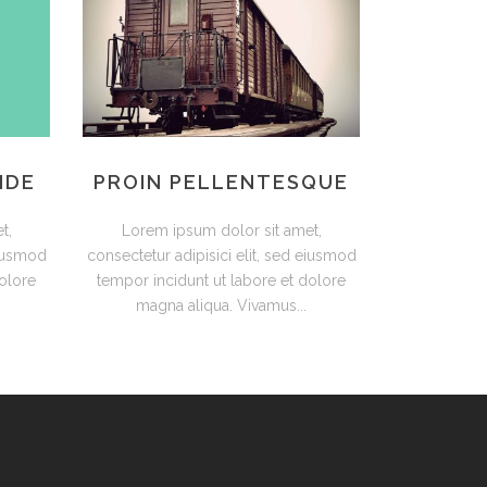
IDE
PROIN PELLENTESQUE
t,
Lorem ipsum dolor sit amet,
eiusmod
consectetur adipisici elit, sed eiusmod
dolore
tempor incidunt ut labore et dolore
magna aliqua. Vivamus...