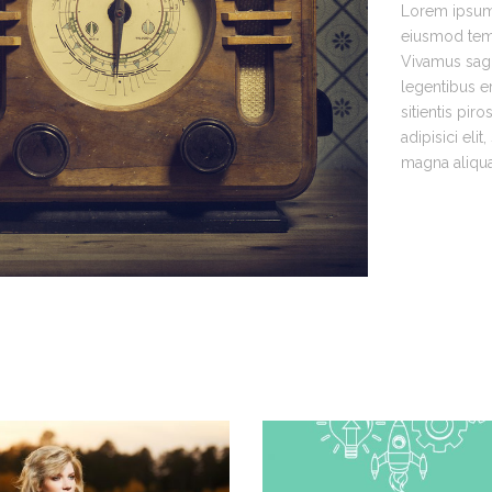
Lorem ipsum d
eiusmod temp
Vivamus sagit
legentibus er
sitientis pir
adipisici eli
magna aliqu