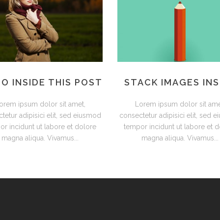
EO INSIDE THIS POST
STACK IMAGES INS
orem ipsum dolor sit amet,
Lorem ipsum dolor sit ame
tetur adipisici elit, sed eiusmod
consectetur adipisici elit, sed 
r incidunt ut labore et dolore
tempor incidunt ut labore et 
magna aliqua. Vivamus...
magna aliqua. Vivamus...