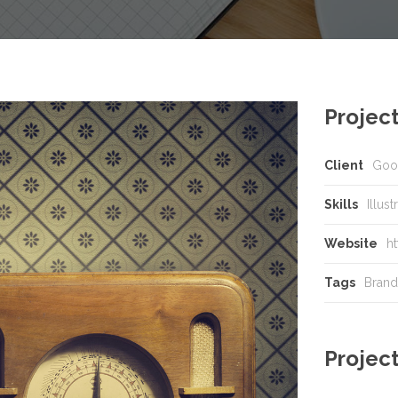
Project
Client
Goo
Skills
Illus
Website
h
Tags
Brand
Project