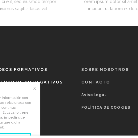
ici elit, sed eiusmod tempor
Lorem ipsum dolor sit amet,
vamus sagittis lacus vel...
incidunt ut labore et dolo
DEOS FORMATIVOS
SOBRE NOSOTROS
TÍCULOS DIVULGATIVOS
CONTACTO
x
EBINARS
Aviso legal
ar información con
idad relacionada con
ONSULTORIO
POLÍTICA DE COOKIES
i continua
. El usuario tiene
sea, impedir que
ta que dicha
web.