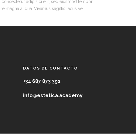
 consectetur adipisici elit, sed eiusmod tempor
re magna aliqua. Vivamus sagittis lacus vel...
DATOS DE CONTACTO
+34 687 873 392
info@estetica.academy