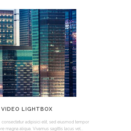
 VIDEO LIGHTBOX
 consectetur adipisici elit, sed eiusmod tempor
re magna aliqua. Vivamus sagittis lacus vel...