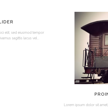
LIDER
ici elit, sed eiusmod tempor
vamus sagittis lacus vel...
PROI
Lorem ipsum dolor sit amet,