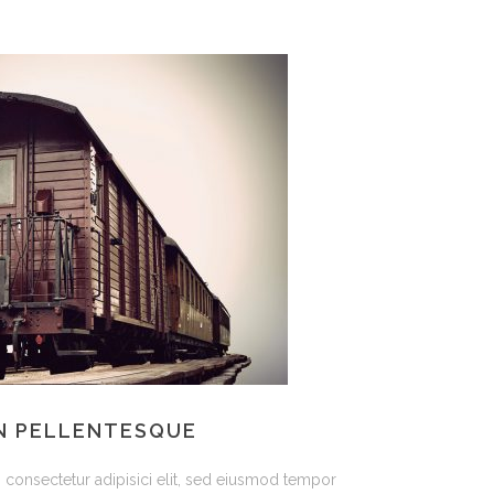
N PELLENTESQUE
 consectetur adipisici elit, sed eiusmod tempor