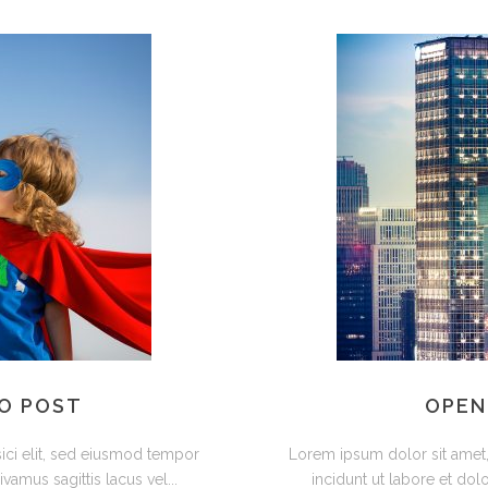
TO POST
OPEN
ici elit, sed eiusmod tempor
Lorem ipsum dolor sit amet,
vamus sagittis lacus vel...
incidunt ut labore et dolo